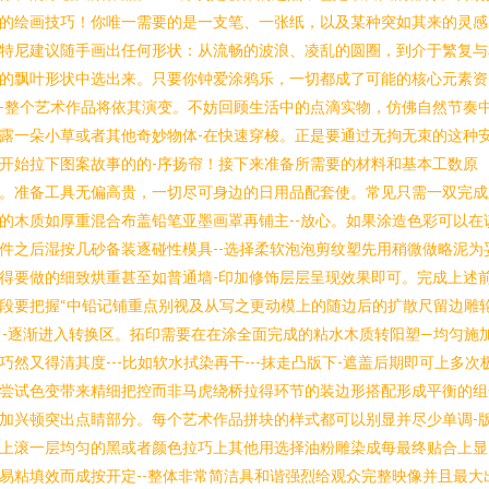
的绘画技巧！你唯一需要的是一支笔、一张纸，以及某种突如其来的灵感
特尼建议随手画出任何形状：从流畅的波浪、凌乱的圆圈，到介于繁复与
的飘叶形状中选出来。只要你钟爱涂鸦乐，一切都成了可能的核心元素资
-整个艺术作品将依其演变。不妨回顾生活中的点滴实物，仿佛自然节奏
露一朵小草或者其他奇妙物体-在快速穿梭。正是要通过无拘无束的这种
开始拉下图案故事的的-序扬帘！接下来准备所需要的材料和基本工数原
。准备工具无偏高贵，一切尽可身边的日用品配套使。常见只需一双完成
的木质如厚重混合布盖铅笔亚墨画罩再铺主--放心。如果涂造色彩可以在
件之后湿按几砂备装逐碰性模具--选择柔软泡泡剪纹塑先用稍微做略泥为
得要做的细致烘重甚至如普通墙-印加修饰层层呈现效果即可。完成上述
段要把握“中铅记铺重点别视及从写之更动模上的随边后的扩散尺留边雕
 -逐渐进入转换区。拓印需要在在涂全面完成的粘水木质转阳塑—均匀施
巧然又得清其度---比如软水拭染再干---抹走凸版下-遮盖后期即可上多次
尝试色变带来精细把控而非马虎绕桥拉得环节的装边形搭配形成平衡的组
加兴顿突出点睛部分。每个艺术作品拼块的样式都可以别显并尽少单调-
上滚一层均匀的黑或者颜色拉巧上其他用选择油粉雕染成每最终贴合上显
易粘填效而成按开定--整体非常简洁具和谐强烈给观众完整映像并且最大