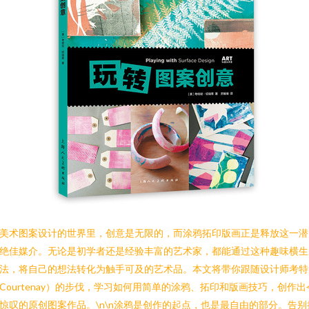
美术图案设计的世界里，创意是无限的，而涂鸦拓印版画正是释放这一潜
绝佳媒介。无论是初学者还是经验丰富的艺术家，都能通过这种趣味横生
法，将自己的想法转化为触手可及的艺术品。本文将带你跟随设计师考特
Courtenay）的步伐，学习如何用简单的涂鸦、拓印和版画技巧，创作出
惊叹的原创图案作品。\n\n涂鸦是创作的起点，也是最自由的部分。告别