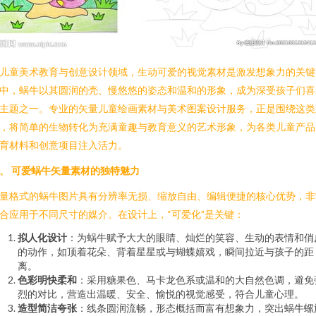
儿童美术教育与创意设计领域，生动可爱的视觉素材是激发想象力的关键
中，蜗牛以其圆润的壳、慢悠悠的姿态和温和的形象，成为深受孩子们喜
主题之一。专业的矢量儿童绘画素材与美术图案设计服务，正是围绕这类
，将简单的生物转化为充满童趣与教育意义的艺术形象，为各类儿童产品
育材料和创意项目注入活力。
、 可爱蜗牛矢量素材的独特魅力
量格式的蜗牛图片具有分辨率无损、缩放自由、编辑便捷的核心优势，非
合应用于不同尺寸的媒介。在设计上，“可爱化”是关键：
拟人化设计
：为蜗牛赋予大大的眼睛、灿烂的笑容、生动的表情和俏
的动作，如顶着花朵、背着星星或与蝴蝶嬉戏，瞬间拉近与孩子的距
离。
色彩明快柔和
：采用糖果色、马卡龙色系或温和的大自然色调，避免
烈的对比，营造出温暖、安全、愉悦的视觉感受，符合儿童心理。
造型简洁夸张
：线条圆润流畅，形态概括而富有想象力，突出蜗牛螺